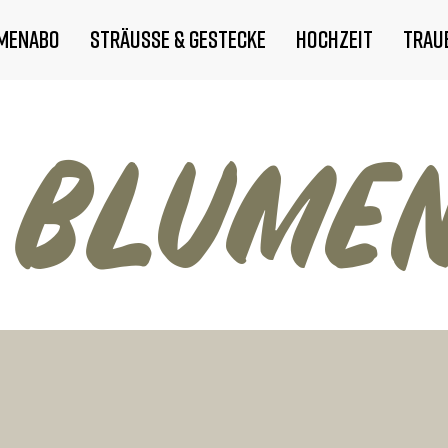
menabo
Sträuße & Gestecke
Hochzeit
Trau
 BlUME