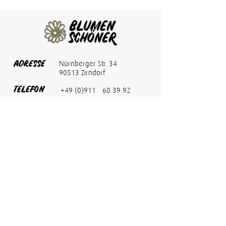
ADRESSE
Nürnberger Str. 34
90513 Zirndorf
TELEFON
+49 (0)911 - 60 39 92
FAX
+49 (0)911 - 60 02 56 1
info@blumen-schoener.de
E-MAIL
ÖFFNUNG
Montag bis Freitag
08:00 bis 18:00 Uhr
SZEITEN
Samstag
08:00 bis 13:00 Uhr
Termine nach
Vereinbarung